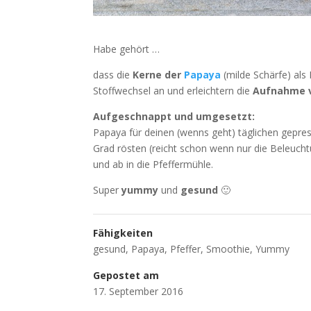
Habe gehört …
dass die
Kerne der
Papaya
(milde Schärfe) als
Stoffwechsel an und erleichtern die
Aufnahme v
Aufgeschnappt und umgesetzt:
Papaya für deinen (wenns geht) täglichen gepre
Grad rösten (reicht schon wenn nur die Beleuchtu
und ab in die Pfeffermühle.
Super
yummy
und
gesund
🙂
Fähigkeiten
gesund
,
Papaya
,
Pfeffer
,
Smoothie
,
Yummy
Gepostet am
17. September 2016