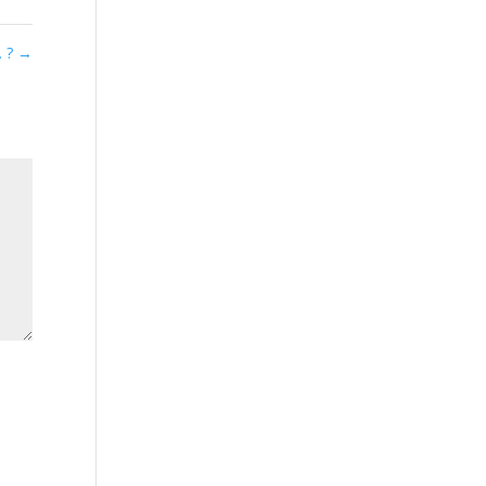
… ?
→