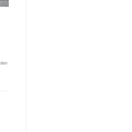
0
nden