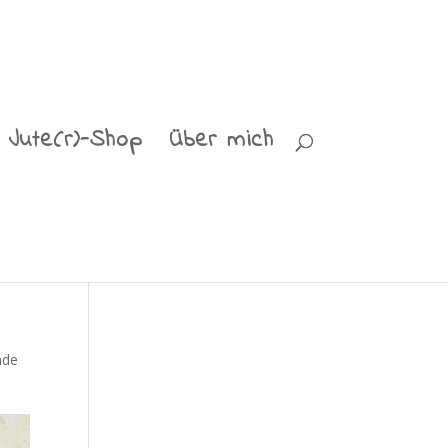
Jute(r)-Shop
Über mich
nde