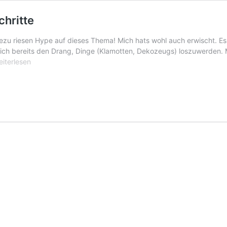
chritte
ezu riesen Hype auf dieses Thema! Mich hats wohl auch erwischt. Es
 ich bereits den Drang, Dinge (Klamotten, Dekozeugs) loszuwerden. M
bnehmen
eiterlesen
nimalismus:
e
sten
hritte