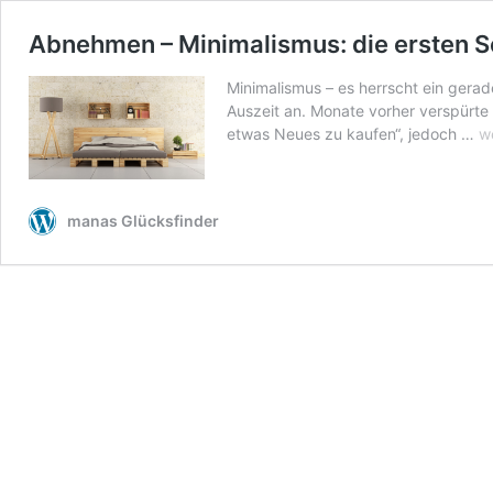
Abnehmen – Minimalismus: die ersten S
Minimalismus – es herrscht ein gerad
Auszeit an. Monate vorher verspürte
A
etwas Neues zu kaufen“, jedoch …
w
–
Mi
di
manas Glücksfinder
er
Sc